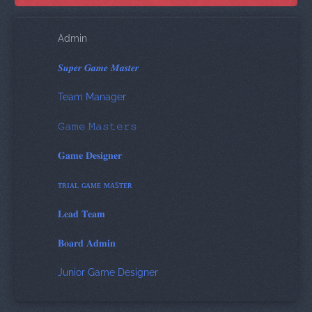
Admin
𝑺𝒖𝒑𝒆𝒓 𝑮𝒂𝒎𝒆 𝑴𝒂𝒔𝒕𝒆𝒓
Team Manager
𝙶𝚊𝚖𝚎 𝙼𝚊𝚜𝚝𝚎𝚛𝚜
𝐆𝐚𝐦𝐞 𝐃𝐞𝐬𝐢𝐠𝐧𝐞𝐫
ᴛʀɪᴀʟ ɢᴀᴍᴇ ᴍᴀꜱᴛᴇʀ
𝐋𝐞𝐚𝐝 𝐓𝐞𝐚𝐦
𝐁𝐨𝐚𝐫𝐝 𝐀𝐝𝐦𝐢𝐧
Junior Game Designer