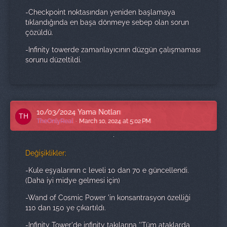
-Checkpoint noktasından yeniden başlamaya
tıklandığında en başa dönmeye sebep olan sorun
çözüldü.
-Infinity towerde zamanlayıcının düzgün çalışmaması
sorunu düzeltildi.
10/03/2024 Yama Notları
TheOnlyReal
March 10, 2024 at 5:02 PM
Değişiklikler;
-Kule eşyalarının c leveli 10 dan 70 e güncellendi.
(Daha iyi midye gelmesi için)
-Wand of Cosmic Power 'in konsantrasyon özelliği
110 dan 150 ye çıkartıldı.
-Infinity Tower'de infinity takılarına ''Tüm ataklarda