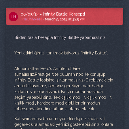
08/03/24 - Infinity Battle Konsepti
TheOnlyReal
March 9, 2024 at 4:45 PM
Birden fazla hesapla Infinity Battle yapamazsınız.
Yeni etkinliğimizi tanıtmak istiyoruz "Infinity Battle".
Alchemistten Hero's Amulet of Fire
almalısınız.Prestige 5'te bulunan npc ile konuşup
Infinity Battle lobisine ışınlanmalısınız.(Girebilmek için
amuleti kuşanmış olmanız gerekiyor yani badge
kullanmıyor olacaksınız). Farklı modlar arasında
seçim yapabilirsiniz. Tek kişilik mod , 3 kişilik mod , 5
kişilik mod , hardcore mod gibi.Her bir modun
tablosunda kendine ait bir sıralama olacak.
Kat sınırlaması bulunmuyor, dilediğiniz kadar kat
geçerek sıralamadaki yerinizi gösterebilirsiniz, onlara