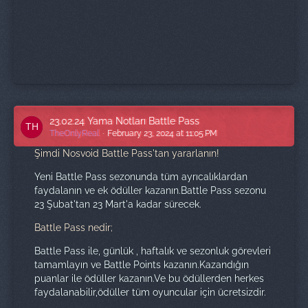
23.02.24 Yama Notları Battle Pass
TheOnlyReal
February 23, 2024 at 11:05 PM
Şimdi Nosvoid Battle Pass'tan yararlanın!
Yeni Battle Pass sezonunda tüm ayrıcalıklardan
faydalanın ve ek ödüller kazanın.Battle Pass sezonu
23 Şubat'tan 23 Mart'a kadar sürecek.
Battle Pass nedir;
Battle Pass ile, günlük , haftalık ve sezonluk görevleri
tamamlayın ve Battle Points kazanın.Kazandığın
puanlar ile ödüller kazanın.Ve bu ödüllerden herkes
faydalanabilir,ödüller tüm oyuncular için ücretsizdir.