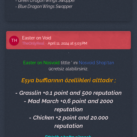
- Green Dragon Wings Swapper
- Blue Dragon Wings Swapper
Easter on Void
TheOnlyReal
April 11, 2024 at 5:03 PM
Easter on Nosvoid
tittle ' ını
Nosvoid Shop'tan
ücretsiz alabilirsiniz.
Eşya bufflarının özellikleri alttadır ;
- Grasslin +0.1 point and 500 reputation
- Mad March +0,6 point and 2000
reputation
- Chicken +2 point and 20.000
reputation