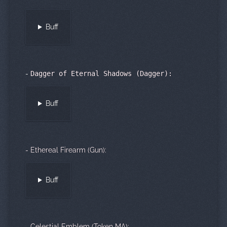
Buff
-
Dagger of Eternal Shadows (Dagger):
Buff
- Ethereal Firearm (Gun):
Buff
- Celestial Emblem (Token MA):