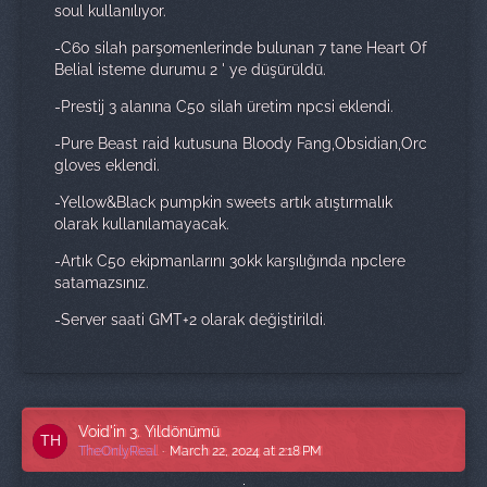
soul kullanılıyor.
-C60 silah parşomenlerinde bulunan 7 tane Heart Of
Belial isteme durumu 2 ' ye düşürüldü.
-Prestij 3 alanına C50 silah üretim npcsi eklendi.
-Pure Beast raid kutusuna Bloody Fang,Obsidian,Orc
gloves eklendi.
-Yellow&Black pumpkin sweets artık atıştırmalık
olarak kullanılamayacak.
-Artık C50 ekipmanlarını 30kk karşılığında npclere
satamazsınız.
-Server saati GMT+2 olarak değiştirildi.
Void'in 3. Yıldönümü
TheOnlyReal
March 22, 2024 at 2:18 PM