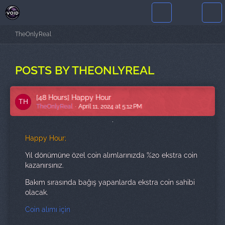
TheOnlyReal
POSTS BY THEONLYREAL
[48 Hours] Happy Hour
TheOnlyReal
April 11, 2024 at 5:12 PM
Happy Hour;
Yıl dönümüne özel coin alımlarınızda %20 ekstra coin
kazanırsınız.
Bakım sırasında bağış yapanlarda ekstra coin sahibi
olacak.
Coin alımı için