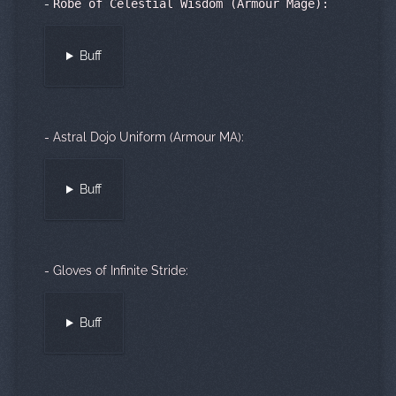
-
Robe of Celestial Wisdom (Armour Mage):
Buff
- Astral Dojo Uniform (Armour MA):
Buff
- Gloves of Infinite Stride:
Buff