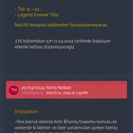
- Top 15 - 43 ;
- Legend Forever Title.
Not:Alt hesaplar ödüllerden faydalanamayacak.
3.Yıl kutlamaları için 11.04.2024 tarihinde başlayan
etkinlik haftası düzenleyeceğiz.
20/03/2024 Yama Notları
TheOnlyReal
March 21, 2024 at 2:39 PM
Değişiklikler;
-Yeni komut eklendi.Artık $FamilyTowerInv komutu ile
ailelerde ki liderler ve lider yardımcıları üyeleri family