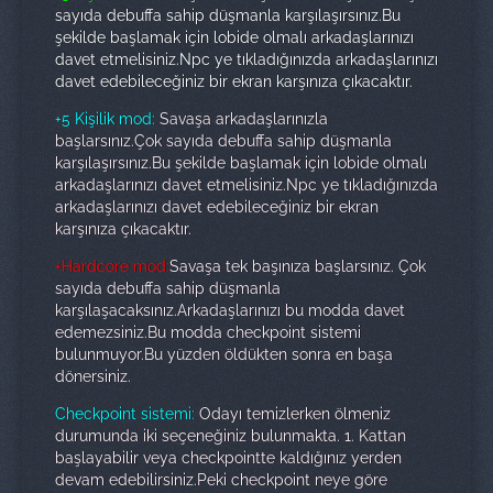
sayıda debuffa sahip düşmanla karşılaşırsınız.Bu
şekilde başlamak için lobide olmalı arkadaşlarınızı
davet etmelisiniz.Npc ye tıkladığınızda arkadaşlarınızı
davet edebileceğiniz bir ekran karşınıza çıkacaktır.
+5 Kişilik mod:
Savaşa arkadaşlarınızla
başlarsınız.Çok sayıda debuffa sahip düşmanla
karşılaşırsınız.Bu şekilde başlamak için lobide olmalı
arkadaşlarınızı davet etmelisiniz.Npc ye tıkladığınızda
arkadaşlarınızı davet edebileceğiniz bir ekran
karşınıza çıkacaktır.
+
Hardcore mod:
Savaşa tek başınıza başlarsınız. Çok
sayıda debuffa sahip düşmanla
karşılaşacaksınız.Arkadaşlarınızı bu modda davet
edemezsiniz.Bu modda checkpoint sistemi
bulunmuyor.Bu yüzden öldükten sonra en başa
dönersiniz.
Checkpoint sistemi:
Odayı temizlerken ölmeniz
durumunda iki seçeneğiniz bulunmakta. 1. Kattan
başlayabilir veya checkpointte kaldığınız yerden
devam edebilirsiniz.Peki checkpoint neye göre