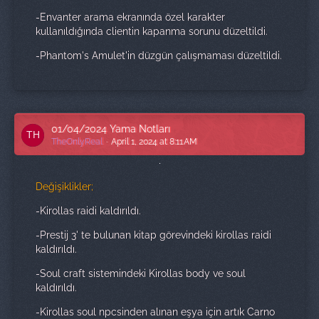
-Envanter arama ekranında özel karakter
kullanıldığında clientin kapanma sorunu düzeltildi.
-Phantom's Amulet'in düzgün çalışmaması düzeltildi.
01/04/2024 Yama Notları
TheOnlyReal
April 1, 2024 at 8:11 AM
Değişiklikler;
-Kirollas raidi kaldırıldı.
-Prestij 3' te bulunan kitap görevindeki kirollas raidi
kaldırıldı.
-Soul craft sistemindeki Kirollas body ve soul
kaldırıldı.
-Kirollas soul npcsinden alınan eşya için artık Carno