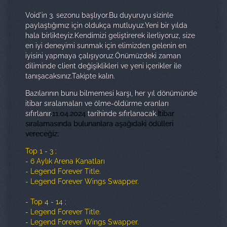
Void'in 3. sezonu başlıyor.Bu duyuruyu sizinle
paylaştığımız için oldukça mutluyuz.Yeni bir yılda
hala birlikteyiz.Kendimizi geliştirerek ilerliyoruz, size
en iyi deneyimi sunmak için elimizden gelenin en
iyisini yapmaya çalışıyoruz.Önümüzdeki zaman
diliminde client değişiklikleri ve yeni içerikler ile
tanışacaksınız.Takipte kalın.
Bazılarının bunu bilmemesi karşı, her yıl dönümünde
itibar sıralamaları ve ölme-öldürme oranları
sıfırlanır.
11.04.2024
tarihinde sıfırlanacak.
İtibar
sıralamasında bulunanlara aşağıdaki ödülleri
vereceğiz;
Top 1 - 3 ;
- 6 Aylık Arena Kanatları
- Legend Forever Title.
- Legend Forever Wings Swapper.
- Top 4 - 14 ;
- Legend Forever Title.
- Legend Forever Wings Swapper.