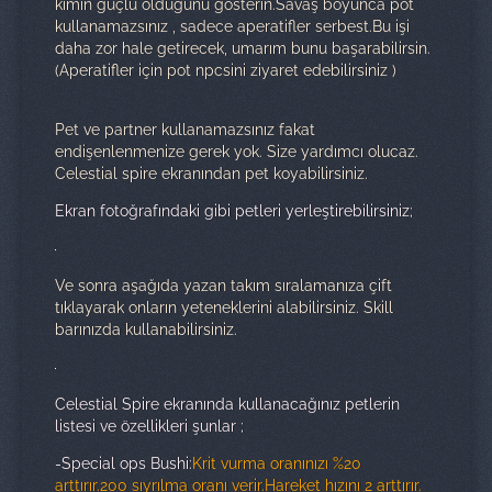
kimin güçlü olduğunu gösterin.Savaş boyunca pot
kullanamazsınız , sadece aperatifler serbest.Bu işi
daha zor hale getirecek, umarım bunu başarabilirsin.
(Aperatifler için pot npcsini ziyaret edebilirsiniz )
Pet ve partner kullanamazsınız fakat
endişenlenmenize gerek yok. Size yardımcı olucaz.
Celestial spire ekranından pet koyabilirsiniz.
Ekran fotoğrafındaki gibi petleri yerleştirebilirsiniz;
Ve sonra aşağıda yazan takım sıralamanıza çift
tıklayarak onların yeteneklerini alabilirsiniz. Skill
barınızda kullanabilirsiniz.
Celestial Spire ekranında kullanacağınız petlerin
listesi ve özellikleri şunlar ;
-Special ops Bushi:
Krit vurma oranınızı %20
arttırır.200 sıyrılma oranı verir.Hareket hızını 2 arttırır.