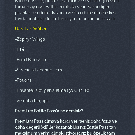
Battle Pass ile, günlük , haftalık ve sezonluk görevleri
tamamlayın ve Battle Points kazanın.Kazandığın
puanlar ile ödüller kazanın.Ve bu ödüllerden herkes
faydalanabilir,ödüller tüm oyuncular için ücretsizdir.
Ücretsiz ödüller;
-Zephyr Wings
-Fibi
-Food Box (20x)
-Specialist change item
-Potions
-Envanter slot genişletme (30 Günlük)
-Ve daha birçoğu...
Premium Battle Pass'a ne dersiniz?
Premium Pass almaya karar verirseniz,daha fazla ve
daha değerli ödüller kazanabilirsiniz.Battle Pass'tan
maksimum verimi almak istiyorsanız bu özellik tam