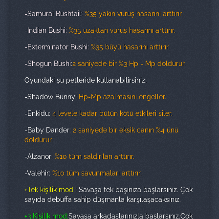
-Samurai Bushtail:
%35 yakın vuruş hasarını arttırır.
-Indian Bushi:
%35 uzaktan vuruş hasarını arttırır.
-Exterminator Bushi:
%35 büyü hasarını arttırır.
-Shogun Bushi:
2 saniyede bir %3 Hp - Mp doldurur.
Oyundaki şu petleride kullanabilirsiniz;
-Shadow Bunny:
Hp-Mp azalmasını engeller.
-Enkidu:
4 levele kadar bütün kötü etkileri siler.
-Baby Dander:
2 saniyede bir eksik canın %4 ünü
doldurur.
-Alzanor:
%10 tüm saldırıları arttırır.
-Valehir:
%10 tüm savunmaları arttırır.
+Tek kişilik mod :
Savaşa tek başınıza başlarsınız. Çok
sayıda debuffa sahip düşmanla karşılaşacaksınız.
+3 Kişilik mod:
Savaşa arkadaşlarınızla başlarsınız.Çok