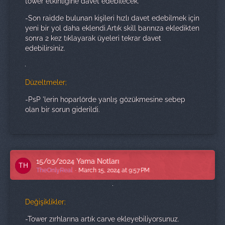
tower etkinliğine davet edebilecek.
-Son raidde bulunan kişileri hızlı davet edebilmek için
yeni bir yol daha eklendi.Artık skill barınıza ekledikten
sonra 2 kez tıklayarak üyeleri tekrar davet
edebilirsiniz.
Düzeltmeler;
-PsP 'lerin hoparlörde yanlış gözükmesine sebep
olan bir sorun giderildi.
15/03/2024 Yama Notları
TheOnlyReal
March 15, 2024 at 9:57 PM
Değişiklikler;
-Tower zırhlarına artık carve ekleyebiliyorsunuz.