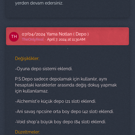
yerden devam edersiniz.
07/04/2024 Yama Notları ( Depo )
TheOnlyReal
April 7, 2024 at 11:30 AM
Değişiklikler;
-Oyuna depo sistemi eklendi.
P.S:Depo sadece depolamak için kullanılır, aynı
hesaptaki karakterler arasında değiş dokuş yapmak
için kullanılamaz.
-Alchemist'e küçük depo (21 slot) eklendi.
-Ani savaş npcsine orta boy depo (42 slot) eklendi.
-Void shop'a büyük boy depo (84 slot) eklendi.
Düzeltmeler;