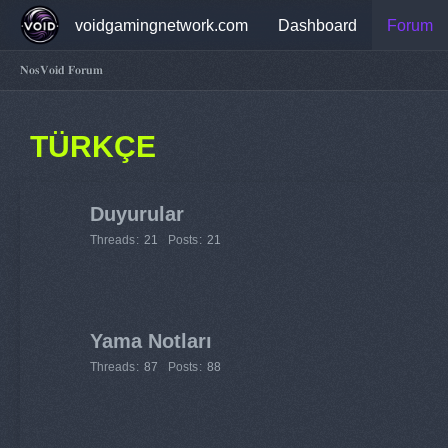
voidgamingnetwork.com
Dashboard
Forum
𝐍𝐨𝐬𝐕𝐨𝐢𝐝 𝐅𝐨𝐫𝐮𝐦
TÜRKÇE
Duyurular
Threads
21
Posts
21
Yama Notları
Threads
87
Posts
88