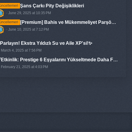
Şans Çarkı Pity Değişiklikleri
ncellemeri
June 29, 2025 at 10:35 PM
[Premium] Bahis ve Mükemmeliyet Parşömeni'ni tanıtmaktan mutluluk duyuyoruz!
ncellemeri
June 10, 2025 at 7:12 PM
Parlayın! Ekstra Yıldızlı Su ve Aile XP'si!✨
March 4, 2025 at 7:56 PM
Etkinlik: Prestige 6 Eşyalarını Yükseltmede Daha Fazla Başarı
February 21, 2025 at 4:03 PM