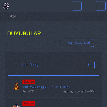
Türkçe
DUYURULAR
Mark All as Read
Last Reply
Filter
Duyuru
📢18/04/2025 - Sunucu Bakımı
PurgeXD
April 15, 2025 at 8:20 PM
Duyuru