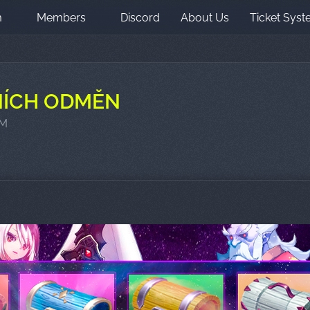
m
Members
Discord
About Us
Ticket Sys
NÍCH ODMĚN
PM