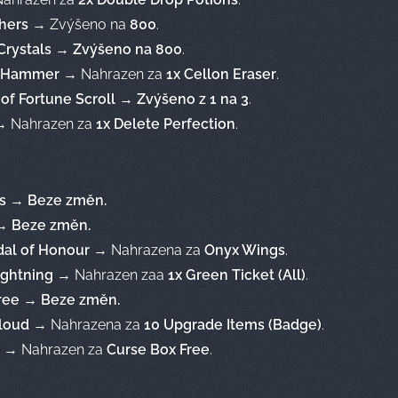
hers
→ Zvýšeno na
800
.
Crystals
→
Zvýšeno na 800
.
 Hammer
→ Nahrazen za
1x Cellon Eraser
.
f Fortune Scroll
→
Zvýšeno z 1 na 3
.
 Nahrazen za
1x Delete Perfection
.
s
→
Beze změn.
→
Beze změn.
al of Honour
→ Nahrazena za
Onyx Wings
.
ightning
→ Nahrazen zaa
1x Green Ticket (All)
.
ree
→
Beze změn.
loud
→ Nahrazena za
10 Upgrade Items (Badge)
.
→ Nahrazen za
Curse Box Free
.