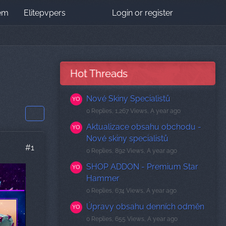
tem
Elitepvpers
Login or register
Hot Threads
Nové Skiny Specialistů
0 Replies, 1,267 Views, A year ago
Aktualizace obsahu obchodu -
Nové skiny specialistů
#1
0 Replies, 892 Views, A year ago
SHOP ADDON - Premium Star
Hammer
0 Replies, 674 Views, A year ago
Úpravy obsahu denních odměn
0 Replies, 655 Views, A year ago