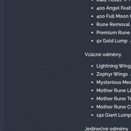
400 Angel Feat
400 Full Moon 
Rune Removal
Premium Rune o
5x Gold Lump
→
Vzácné odměny
Lightning Wing
Zephyr Wings
Mysterious Med
Mother Rune L
Mother Rune T
Mother Rune C
15x Giant Lump
Jedinečné odměny