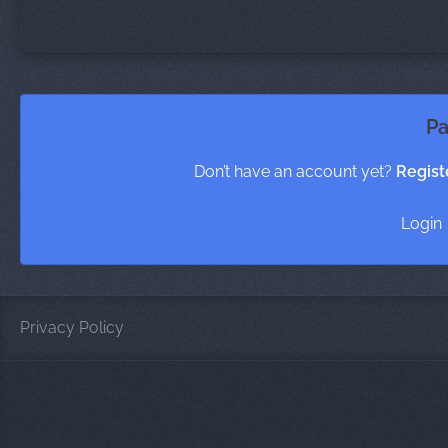
Pa
Don’t have an account yet?
Regist
Login
Privacy Policy