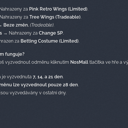
Nahrazeny za
Pink Retro Wings (Limited)
.
Nahrazeny za
Tree Wings (Tradeable)
.
→
Beze změn.
(Tradeable)
.
s
→ Nahrazeny za
Change SP
.
razen za
Betting Costume (Limited)
.
ém funguje?
eš vyzvednout odměnu kliknutím
NosMall
tlačítka ve hře a 
 je vyzvednuta
7, 14, a 21 den
.
měnu lze vyzvednout pouze
28 den
.
sou vyzvedávány v ostatní dny.