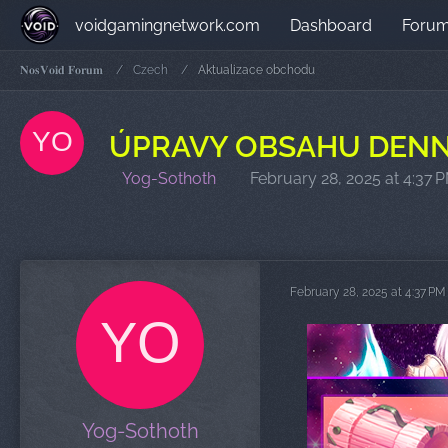
voidgamingnetwork.com
Dashboard
Foru
𝐍𝐨𝐬𝐕𝐨𝐢𝐝 𝐅𝐨𝐫𝐮𝐦
Czech
Aktualizace obchodu
ÚPRAVY OBSAHU DEN
Yog-Sothoth
February 28, 2025 at 4:37 
February 28, 2025 at 4:37 PM
Yog-Sothoth