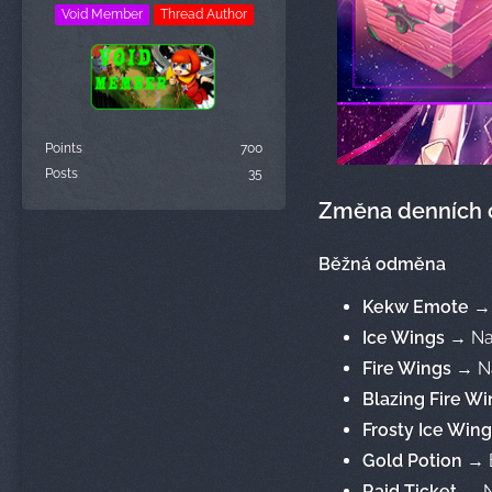
Void Member
Thread Author
Points
700
Posts
35
Změna denních
Běžná odměna
Kekw Emote
→ 
Ice Wings
→ Na
Fire Wings
→ Na
Blazing Fire W
Frosty Ice Win
Gold Potion
→ 
Raid Ticket
→ N