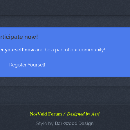
rticipate now!
er yourself now
and be a part of our community!
Register Yourself
𝐍𝐨𝐬𝐕𝐨𝐢𝐝 𝐅𝐨𝐫𝐮𝐦 / 𝑫𝒆𝒔𝒊𝒈𝒏𝒆𝒅 𝒃𝒚 𝑨𝒆𝒓𝒊.
Style by
Darkwood.Design