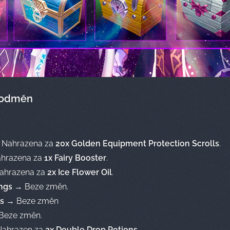
 odměn
Nahrazena za
20x Golden Equipment Protection Scrolls
.
hrazena za
1x Fairy Booster
.
hrazena za
2x Ice Flower Oil
.
ings
→ Beze změn.
gs
→ Beze změn
Beze změn.
ahrazen za
2x Double Drop Potions
.