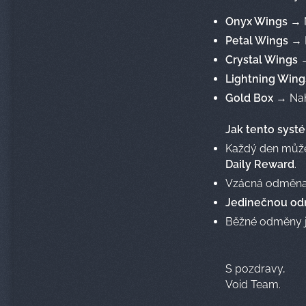
Onyx Wings
→ 
Petal Wings
→ 
Crystal Wings
Lightning Wing
Gold Box
→ Nah
Jak tento syst
Každý den můž
Daily Reward
.
Vzácná odměna
Jedinečnou od
Běžné odměny j
S pozdravy,
Void Team.