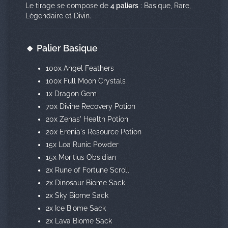
Le tirage se compose de
4 paliers
: Basique, Rare,
Légendaire et Divin.
🔹 Palier Basique
100x Angel Feathers
100x Full Moon Crystals
1x Dragon Gem
70x Divine Recovery Potion
20x Zenas' Health Potion
20x Erenia's Resource Potion
15x Loa Runic Powder
15x Moritius Obsidian
2x Rune of Fortune Scroll
2x Dinosaur Biome Sack
2x Sky Biome Sack
2x Ice Biome Sack
2x Lava Biome Sack