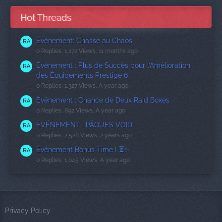
Hot Threads
Événement: Chasse au Chaos
0 Replies, 1,272 Views, 11 months ago
Événement : Plus de Succès pour l’Amélioration
des Équipements Prestige 6
0 Replies, 1,327 Views, A year ago
Événement : Chance de Deux Raid Boxes
0 Replies, 892 Views, A year ago
ÉVÉNEMENT : PÂQUES VOID
0 Replies, 2,528 Views, 2 years ago
Événement Bonus Time ! ⏳✨
0 Replies, 1,045 Views, A year ago
Privacy Policy